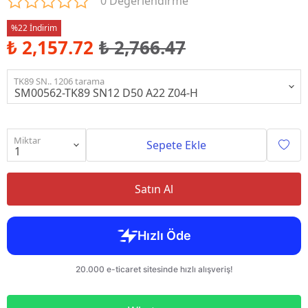
0 Değerlendirme
%22 İndirim
₺ 2,157.72
₺ 2,766.47
TK89 SN.. 1206 tarama
Miktar
Sepete Ekle
Satın Al