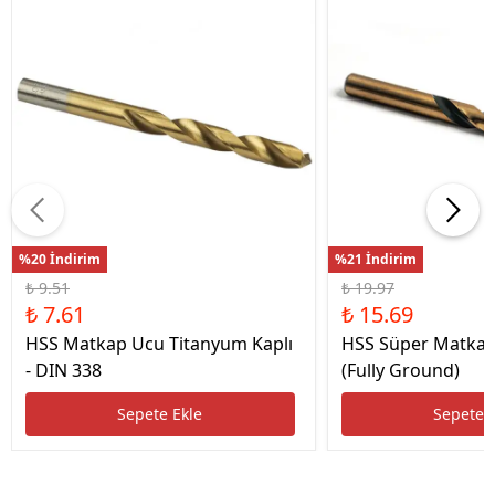
%20 İndirim
%21 İndirim
₺ 9.51
₺ 19.97
₺ 7.61
₺ 15.69
HSS Matkap Ucu Titanyum Kaplı
HSS Süper Matkap
- DIN 338
(Fully Ground)
Sepete Ekle
Sepete 