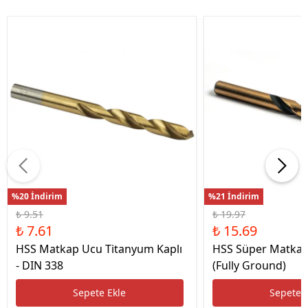
%20 İndirim
%21 İndirim
₺ 9.51
₺ 19.97
₺ 7.61
₺ 15.69
HSS Matkap Ucu Titanyum Kaplı
HSS Süper Matkap
- DIN 338
(Fully Ground)
Sepete Ekle
Sepete 