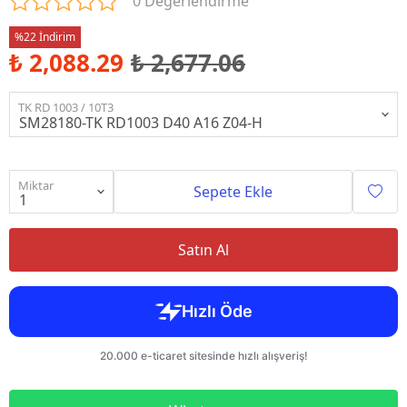
0 Değerlendirme
%22 İndirim
₺ 2,088.29
₺ 2,677.06
TK RD 1003 / 10T3
Miktar
Sepete Ekle
Satın Al