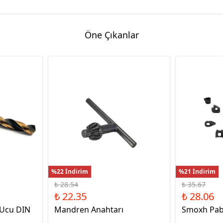
Öne Çıkanlar
%22 İndirim
%21 İndirim
₺ 28.54
₺ 35.67
₺ 22.35
₺ 28.06
 Ucu DIN
Mandren Anahtarı
Smoxh Pab