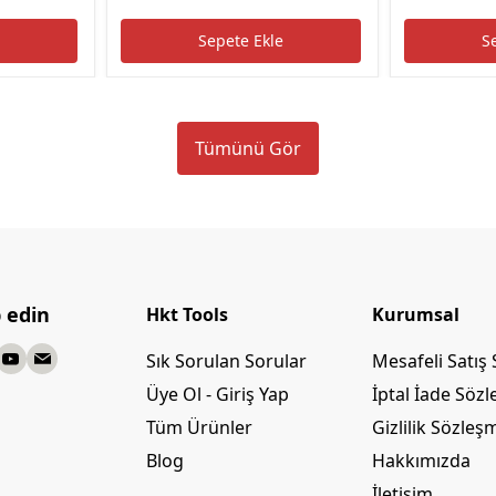
e
Sepete Ekle
S
Tümünü Gör
p edin
Hkt Tools
Kurumsal
Sık Sorulan Sorular
Mesafeli Satış
Üye Ol - Giriş Yap
İptal İade Söz
Tüm Ürünler
Gizlilik Sözleş
Blog
Hakkımızda
İletişim