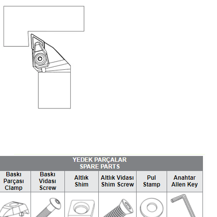
Hassas Dijital Terazi ve Açı
Ölçer
Dijital Su Terazisi 225mm
Dijital Su Terazisi 600mm