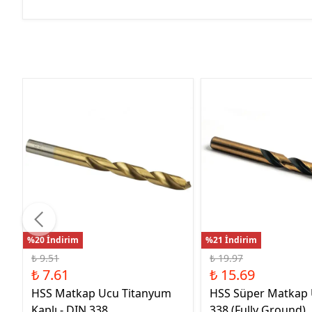
%20 İndirim
%21 İndirim
₺ 9.51
₺ 19.97
₺ 7.61
₺ 15.69
HSS Matkap Ucu Titanyum
HSS Süper Matkap
Kaplı - DIN 338
338 (Fully Ground)