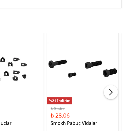
%21 İndirim
%22
₺ 35.67
₺ 
₺ 28.06
₺ 
uçlar
Smoxh Pabuç Vidaları
HS
Uc