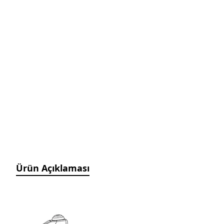
Manyetik Ayak
Granit Pleyt DIN876/0
Hassas Ayarlı Manyetik
Ayak
Mini Üniversal Manyetik
Ayak
Üniversal Manyetik Ayak
Universal Tutucu
Merkezleme Tutucu
Ağır Hizmet Üniversal
Manyetik Ayak
Esnek Manyetik Ayak
Ürün Açıklaması