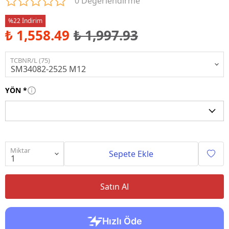
0 Değerlendirme
%22 İndirim
₺ 1,558.49
₺ 1,997.93
TCBNR/L (75)
YÖN
*
Miktar
Sepete Ekle
Satın Al