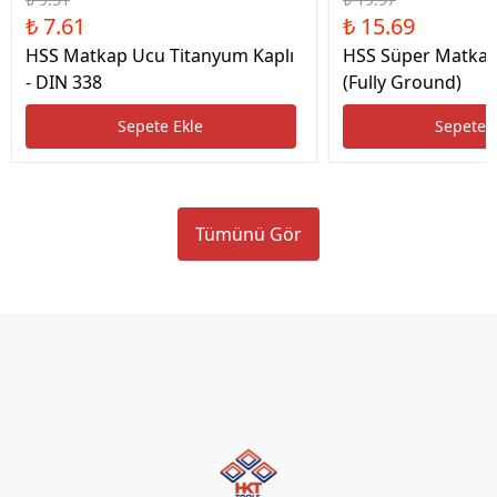
₺ 7.61
₺ 15.69
HSS Matkap Ucu Titanyum Kaplı
HSS Süper Matkap
- DIN 338
(Fully Ground)
Sepete Ekle
Sepete 
Tümünü Gör