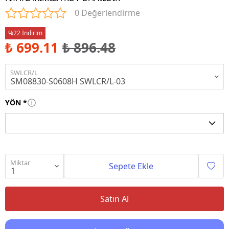
0 Değerlendirme
%22 İndirim
₺ 699.11
₺ 896.48
SWLCR/L
YÖN
*
Miktar
Sepete Ekle
Satın Al