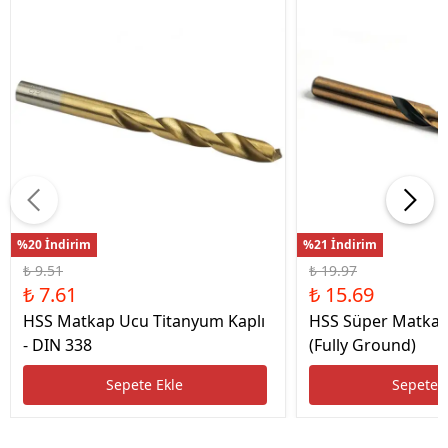
%20 İndirim
%21 İndirim
₺ 9.51
₺ 19.97
₺ 7.61
₺ 15.69
HSS Matkap Ucu Titanyum Kaplı
HSS Süper Matkap
- DIN 338
(Fully Ground)
Sepete Ekle
Sepete 