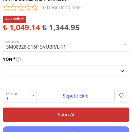
0 Değerlendirme
%22 İndirim
₺ 1,049.14
₺ 1,344.95
SVUBR/L(
YÖN
*
Miktar
Sepete Ekle
Satın Al