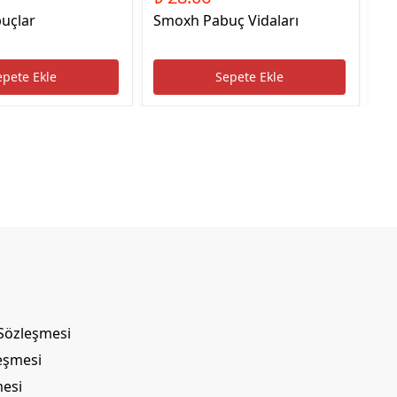
uçlar
Smoxh Pabuç Vidaları
HS
Uc
epete Ekle
Sepete Ekle
 Sözleşmesi
leşmesi
mesi