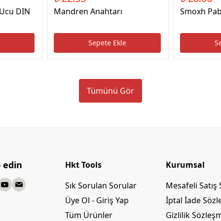
 Ucu DIN
Mandren Anahtarı
Smoxh Pab
e
Sepete Ekle
S
Tümünü Gör
p edin
Hkt Tools
Kurumsal
Sık Sorulan Sorular
Mesafeli Satış
Üye Ol - Giriş Yap
İptal İade Söz
Tüm Ürünler
Gizlilik Sözleş