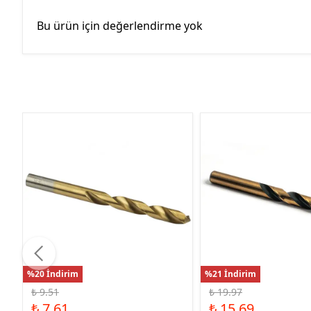
Bu ürün için değerlendirme yok
%20 İndirim
%21 İndirim
₺ 9.51
₺ 19.97
₺ 7.61
₺ 15.69