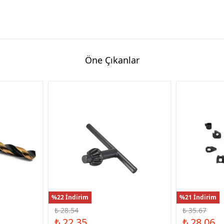
Öne Çıkanlar
%22 İndirim
%21 İndirim
₺ 28.54
₺ 35.67
₺ 22.35
₺ 28.06