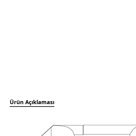
Manyetik Ayak
Granit Pleyt DIN876/0
Hassas Ayarlı Manyetik
Ayak
Mini Üniversal Manyetik
Ayak
Üniversal Manyetik Ayak
Universal Tutucu
Merkezleme Tutucu
Ağır Hizmet Üniversal
Manyetik Ayak
Esnek Manyetik Ayak
Ürün Açıklaması