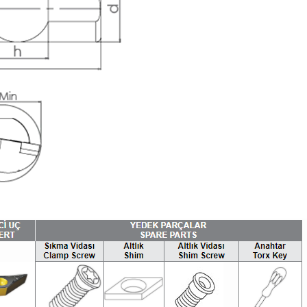
Hassas Dijital Terazi ve Açı
Ölçer
Dijital Su Terazisi 225mm
Dijital Su Terazisi 600mm