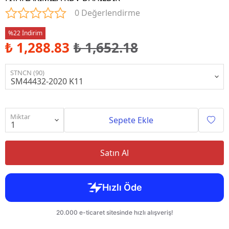
0 Değerlendirme
%22 İndirim
₺ 1,288.83
₺ 1,652.18
STNCN (90)
Miktar
Sepete Ekle
Satın Al