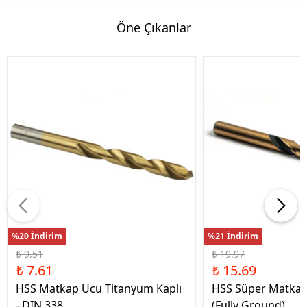
Öne Çıkanlar
%20 İndirim
%21 İndirim
₺ 9.51
₺ 19.97
₺ 7.61
₺ 15.69
HSS Matkap Ucu Titanyum Kaplı
HSS Süper Matkap
- DIN 338
(Fully Ground)