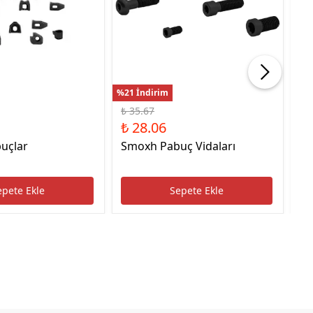
%21 İndirim
%22
₺ 35.67
₺ 
₺ 28.06
₺ 
uçlar
Smoxh Pabuç Vidaları
HS
Uc
epete Ekle
Sepete Ekle