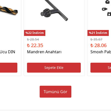
%22 İndirim
%21 İndirim
₺ 28.54
₺ 35.67
₺ 22.35
₺ 28.06
 Ucu DIN
Mandren Anahtarı
Smoxh Pab
e
Sepete Ekle
S
Tümünü Gör