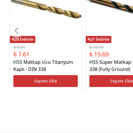
%20 İndirim
%21 İndirim
₺ 9.51
₺ 19.97
₺ 7.61
₺ 15.69
HSS Matkap Ucu Titanyum
HSS Süper Matkap
Kaplı - DIN 338
338 (Fully Ground)
Sepete Ekle
Sepete Ekl