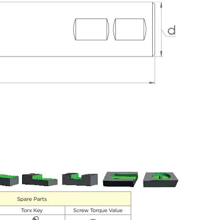
Hassas Dijital Terazi ve Açı
Ölçer
Dijital Su Terazisi 225mm
Dijital Su Terazisi 600mm