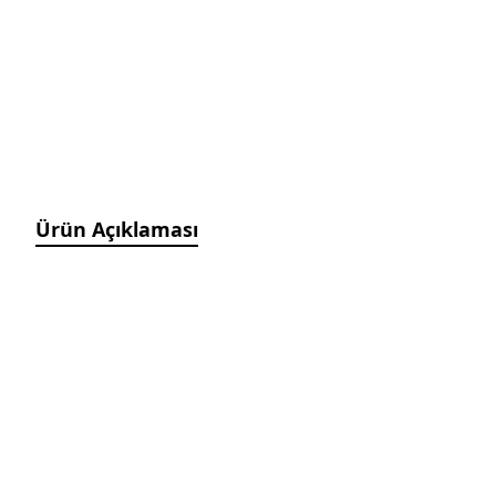
Manyetik Ayak
Granit Pleyt DIN876/0
Hassas Ayarlı Manyetik
Ayak
Mini Üniversal Manyetik
Ayak
Üniversal Manyetik Ayak
Universal Tutucu
Merkezleme Tutucu
Ürün Açıklaması
Ağır Hizmet Üniversal
Manyetik Ayak
Esnek Manyetik Ayak