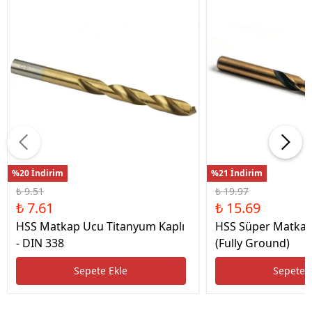
%20 İndirim
%21 İndirim
₺ 9.51
₺ 19.97
₺ 7.61
₺ 15.69
HSS Matkap Ucu Titanyum Kaplı
HSS Süper Matkap
- DIN 338
(Fully Ground)
Sepete Ekle
Sepete 