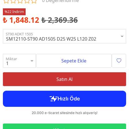
0 Değerlendirme
%22 İndirim
₺ 1,848.12
₺ 2,369.36
ST90 ADKT 1505
Miktar
Sepete Ekle
Satın Al