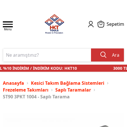
Sepetim
Menu
Ara
 %10 İNDİRİM / İNDİRİM KODU: HKT10
3000 TL 
Anasayfa
Kesici Takım Bağlama Sistemleri
Frezeleme Takımları
Saplı Taramalar
ST90 3PKT 1004 - Saplı Tarama