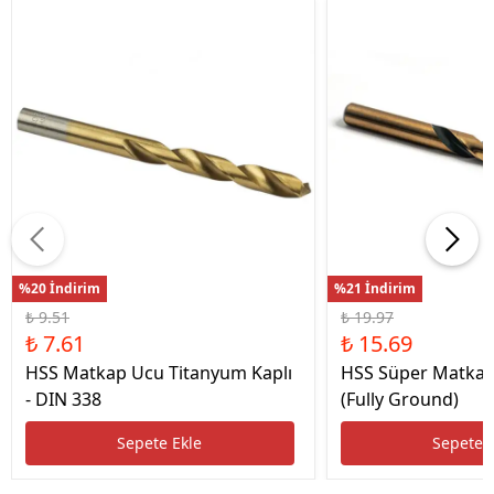
%20 İndirim
%21 İndirim
₺ 9.51
₺ 19.97
₺ 7.61
₺ 15.69
HSS Matkap Ucu Titanyum Kaplı
HSS Süper Matkap
- DIN 338
(Fully Ground)
Sepete Ekle
Sepete 