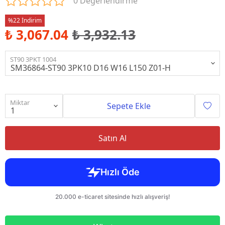
0 Değerlendirme
%22 İndirim
₺ 3,067.04
₺ 3,932.13
ST90 3PKT 1004
Miktar
Sepete Ekle
Satın Al