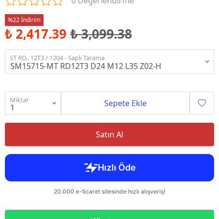
0 Değerlendirme
%22 İndirim
₺ 2,417.39
₺ 3,099.38
ST RD.. 12T3 / 1204 - Saplı Tarama
Miktar
Sepete Ekle
Satın Al