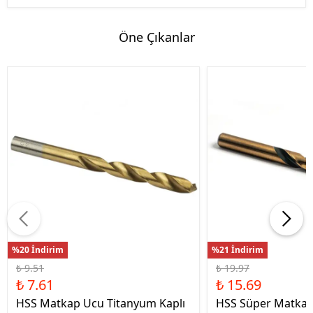
Öne Çıkanlar
%20 İndirim
%21 İndirim
₺ 9.51
₺ 19.97
₺ 7.61
₺ 15.69
HSS Matkap Ucu Titanyum Kaplı
HSS Süper Matkap