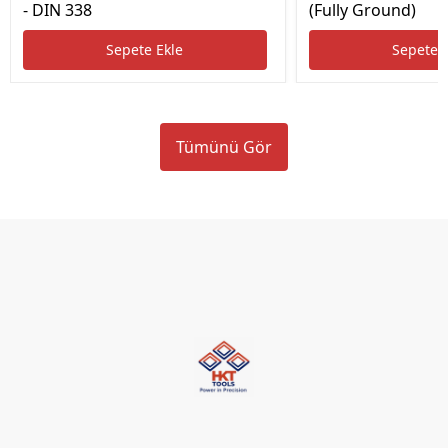
- DIN 338
(Fully Ground)
Sepete Ekle
Sepete 
Tümünü Gör