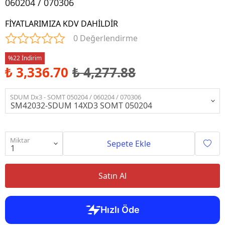
060204 / 070306
FİYATLARIMIZA KDV DAHİLDİR
0 Değerlendirme
%22 İndirim
₺ 3,336.70
₺ 4,277.88
SDUM Dx3 - SOMT 050204 / 060204 / 070306
Miktar
Sepete Ekle
Satın Al