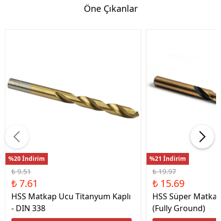
Öne Çıkanlar
%20 İndirim
%21 İndirim
₺ 9.51
₺ 19.97
₺ 7.61
₺ 15.69
HSS Matkap Ucu Titanyum Kaplı
HSS Süper Matkap
- DIN 338
(Fully Ground)