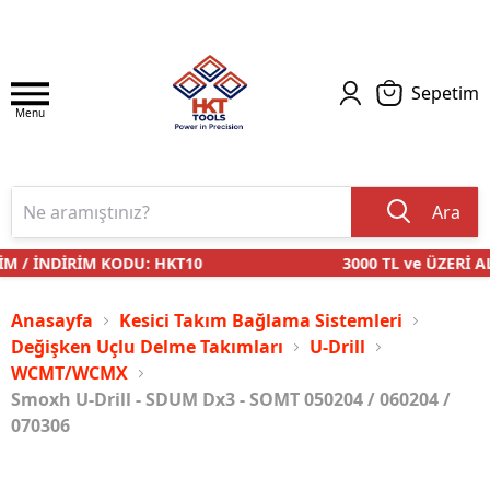
Sepetim
Menu
Ara
M / İNDİRİM KODU: HKT10
3000 TL ve ÜZERİ AL
Anasayfa
Kesici Takım Bağlama Sistemleri
Değişken Uçlu Delme Takımları
U-Drill
WCMT/WCMX
Smoxh U-Drill - SDUM Dx3 - SOMT 050204 / 060204 /
070306