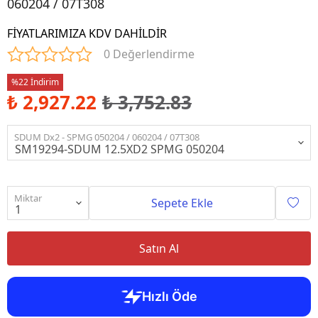
060204 / 07T308
FİYATLARIMIZA KDV DAHİLDİR
0 Değerlendirme
%22 İndirim
₺ 2,927.22
₺ 3,752.83
SDUM Dx2 - SPMG 050204 / 060204 / 07T308
Miktar
Sepete Ekle
Satın Al