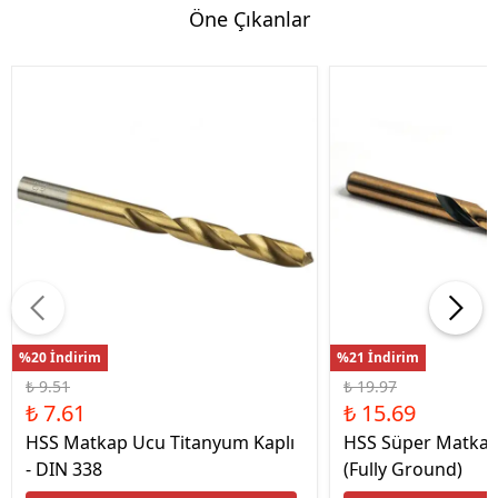
Öne Çıkanlar
%20 İndirim
%21 İndirim
₺ 9.51
₺ 19.97
₺ 7.61
₺ 15.69
HSS Matkap Ucu Titanyum Kaplı
HSS Süper Matkap
- DIN 338
(Fully Ground)