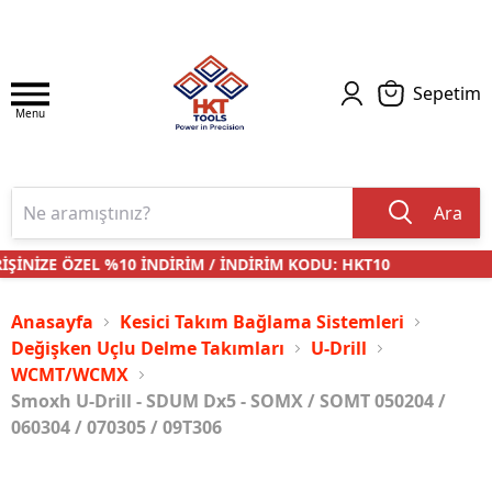
Sepetim
Menu
Ara
ŞİNİZE ÖZEL %10 İNDİRİM / İNDİRİM KODU: HKT10
Anasayfa
Kesici Takım Bağlama Sistemleri
Değişken Uçlu Delme Takımları
U-Drill
WCMT/WCMX
Smoxh U-Drill - SDUM Dx5 - SOMX / SOMT 050204 /
060304 / 070305 / 09T306