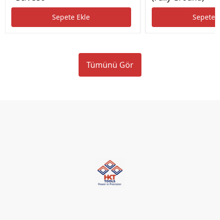
Sepete Ekle
Sepete 
Tümünü Gör