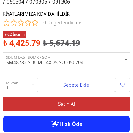
/ 060304 / 070305 / 09T306
FİYATLARIMIZA KDV DAHİLDİR
0 Değerlendirme
%22 İndirim
₺ 4,425.79
₺ 5,674.19
SDUM Dx5 - SOMX / SOMT
Miktar
Sepete Ekle
Satın Al