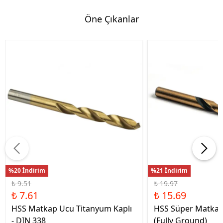
Öne Çıkanlar
%20 İndirim
%21 İndirim
₺ 9.51
₺ 19.97
₺ 7.61
₺ 15.69
HSS Matkap Ucu Titanyum Kaplı
HSS Süper Matkap
- DIN 338
(Fully Ground)