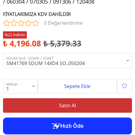
/ 060304 / 070305 / 09T306 / 120408
FİYATLARIMIZA KDV DAHİLDİR
0 Değerlendirme
%22 İndirim
₺ 4,196.08
₺ 5,379.33
SDUM Dx4 - SOMX / SOMT
Miktar
Sepete Ekle
Satın Al