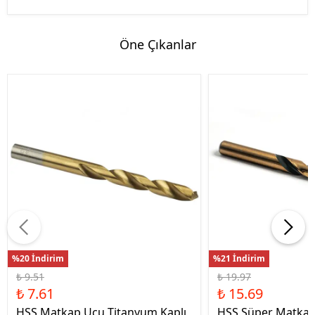
Öne Çıkanlar
%20 İndirim
%21 İndirim
₺ 9.51
₺ 19.97
₺ 7.61
₺ 15.69
HSS Matkap Ucu Titanyum Kaplı
HSS Süper Matkap