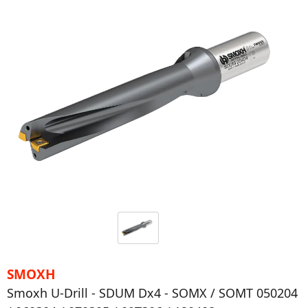
SMOXH
Smoxh U-Drill - SDUM Dx4 - SOMX / SOMT 050204