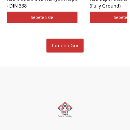
- DIN 338
(Fully Ground)
Sepete Ekle
Sepete 
Tümünü Gör