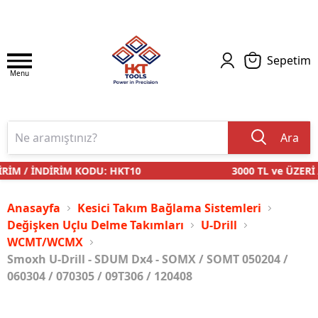
Sepetim
Menu
Ara
İM / İNDİRİM KODU: HKT10
3000 TL ve ÜZERİ 
Anasayfa
Kesici Takım Bağlama Sistemleri
Değişken Uçlu Delme Takımları
U-Drill
WCMT/WCMX
Smoxh U-Drill - SDUM Dx4 - SOMX / SOMT 050204 /
060304 / 070305 / 09T306 / 120408