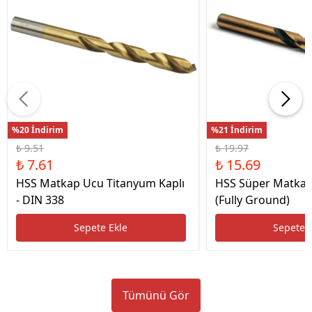
%20 İndirim
%21 İndirim
₺ 9.51
₺ 19.97
₺ 7.61
₺ 15.69
HSS Matkap Ucu Titanyum Kaplı
HSS Süper Matkap
- DIN 338
(Fully Ground)
Sepete Ekle
Sepete 
Tümünü Gör