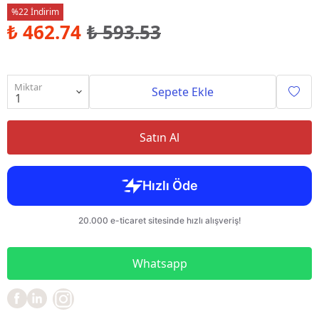
%22 İndirim
₺ 462.74
₺ 593.53
Miktar
Sepete Ekle
Satın Al
Whatsapp