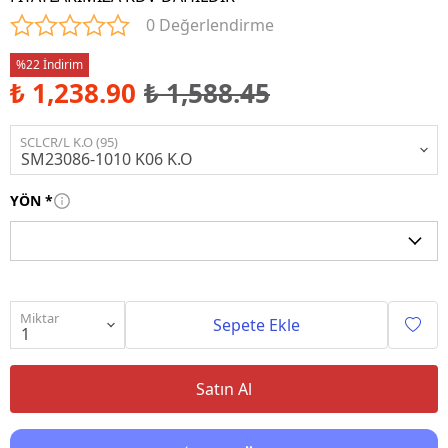
0 Değerlendirme
%22 İndirim
₺ 1,238.90
₺ 1,588.45
SCLCR/L K.O (95)
YÖN
*
Miktar
Sepete Ekle
Satın Al