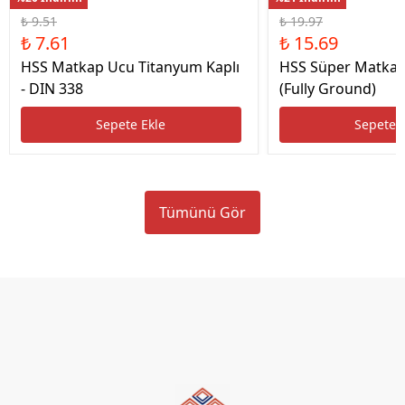
₺ 9.51
₺ 19.97
₺ 7.61
₺ 15.69
HSS Matkap Ucu Titanyum Kaplı
HSS Süper Matkap
- DIN 338
(Fully Ground)
Sepete Ekle
Sepete 
Tümünü Gör