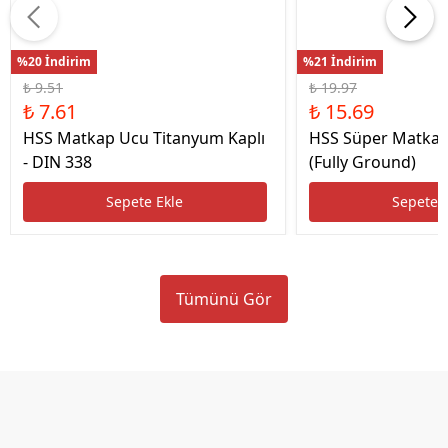
%20 İndirim
%21 İndirim
₺ 9.51
₺ 19.97
₺ 7.61
₺ 15.69
HSS Matkap Ucu Titanyum Kaplı
HSS Süper Matkap
- DIN 338
(Fully Ground)
Sepete Ekle
Sepete 
Tümünü Gör