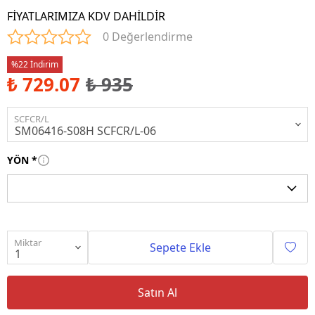
FİYATLARIMIZA KDV DAHİLDİR
0 Değerlendirme
%22 İndirim
₺ 729.07
₺ 935
SCFCR/L
YÖN
*
Miktar
Sepete Ekle
Satın Al