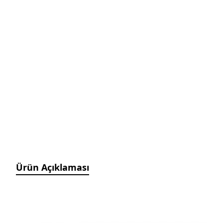
Manyetik Ayak
Granit Pleyt DIN876/0
Hassas Ayarlı Manyetik
Ayak
Mini Üniversal Manyetik
Ayak
Üniversal Manyetik Ayak
Universal Tutucu
Merkezleme Tutucu
Ağır Hizmet Üniversal
Manyetik Ayak
Esnek Manyetik Ayak
Ürün Açıklaması