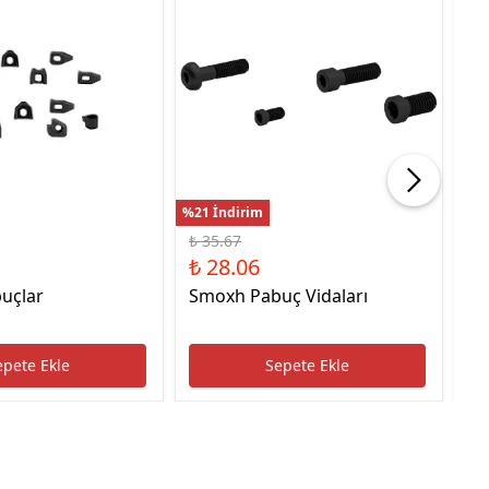
%21 İndirim
%22
₺ 35.67
₺ 
₺ 28.06
₺ 
uçlar
Smoxh Pabuç Vidaları
HS
Uc
epete Ekle
Sepete Ekle