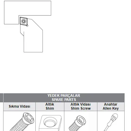
Hassas Dijital Terazi ve Açı
Ölçer
Dijital Su Terazisi 225mm
Dijital Su Terazisi 600mm