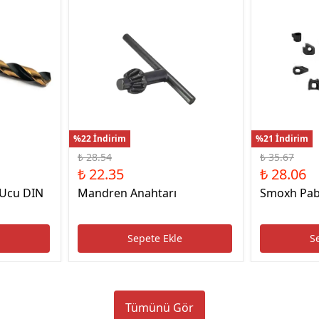
%22 İndirim
%21 İndirim
₺ 28.54
₺ 35.67
₺ 22.35
₺ 28.06
 Ucu DIN
Mandren Anahtarı
Smoxh Pab
e
Sepete Ekle
S
Tümünü Gör