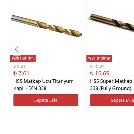
%20 İndirim
%21 İndirim
₺ 9.51
₺ 19.97
₺ 7.61
₺ 15.69
HSS Matkap Ucu Titanyum
HSS Süper Matkap
Kaplı - DIN 338
338 (Fully Ground)
Sepete Ekle
Sepete Ekl