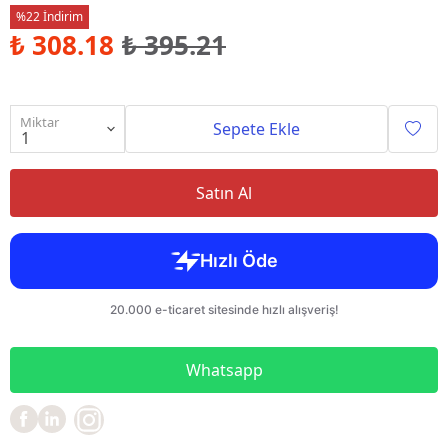
%22 İndirim
₺ 308.18
₺ 395.21
Miktar
Sepete Ekle
Satın Al
Whatsapp