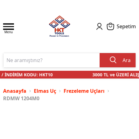
Sepetim
Menu
Ara
/ İNDİRİM KODU: HKT10
3000 TL ve ÜZERİ ALIŞ
Anasayfa
Elmas Uç
Frezeleme Uçları
RDMW 1204M0