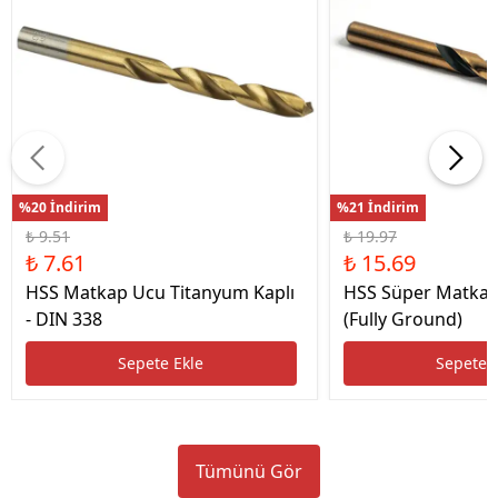
%20 İndirim
%21 İndirim
₺ 9.51
₺ 19.97
₺ 7.61
₺ 15.69
HSS Matkap Ucu Titanyum Kaplı
HSS Süper Matkap
- DIN 338
(Fully Ground)
Sepete Ekle
Sepete 
Tümünü Gör