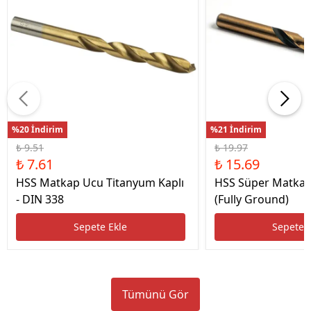
%20 İndirim
%21 İndirim
₺ 9.51
₺ 19.97
₺ 7.61
₺ 15.69
HSS Matkap Ucu Titanyum Kaplı
HSS Süper Matkap
- DIN 338
(Fully Ground)
Sepete Ekle
Sepete 
Tümünü Gör