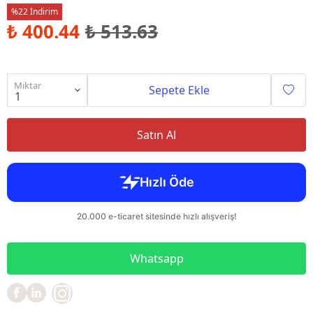
%22 İndirim
₺ 400.44
₺ 513.63
Miktar
Sepete Ekle
Satın Al
Whatsapp