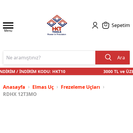
Sepetim
Menu
Ara
NDİRİM / İNDİRİM KODU: HKT10
3000 TL ve ÜZE
Anasayfa
Elmas Uç
Frezeleme Uçları
RDHX 12T3MO