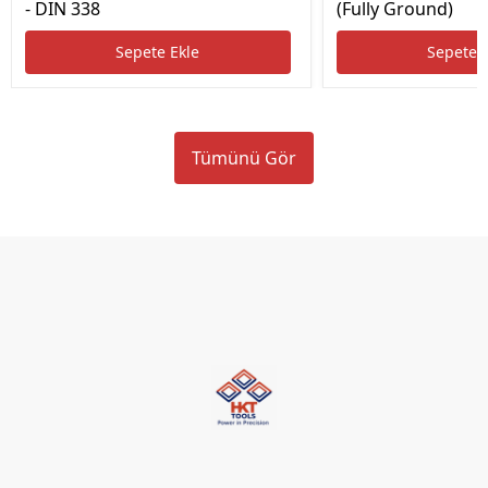
- DIN 338
(Fully Ground)
Sepete Ekle
Sepete 
Tümünü Gör