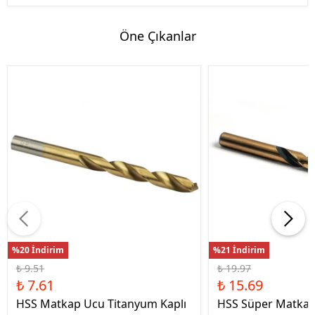
Öne Çıkanlar
%20 İndirim
%21 İndirim
₺ 9.51
₺ 19.97
₺ 7.61
₺ 15.69
HSS Matkap Ucu Titanyum Kaplı
HSS Süper Matkap