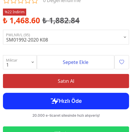
0 Değerlendirme
%22 İndirim
₺ 1,468.60
₺ 1,882.84
PWLNR/L (95)
Miktar
Sepete Ekle
Satın Al