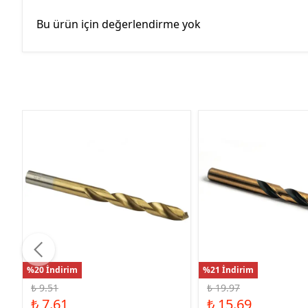
Bu ürün için değerlendirme yok
%20 İndirim
%21 İndirim
₺ 9.51
₺ 19.97
₺ 7.61
₺ 15.69