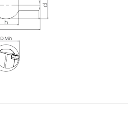
Hassas Dijital Terazi ve Açı
Ölçer
Dijital Su Terazisi 225mm
Dijital Su Terazisi 600mm