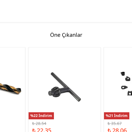
Öne Çıkanlar
%22 İndirim
%21 İndirim
₺ 28.54
₺ 35.67
₺ 22.35
₺ 28.06