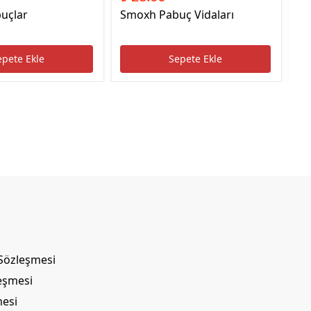
uçlar
Smoxh Pabuç Vidaları
HS
Uc
epete Ekle
Sepete Ekle
 Sözleşmesi
leşmesi
mesi