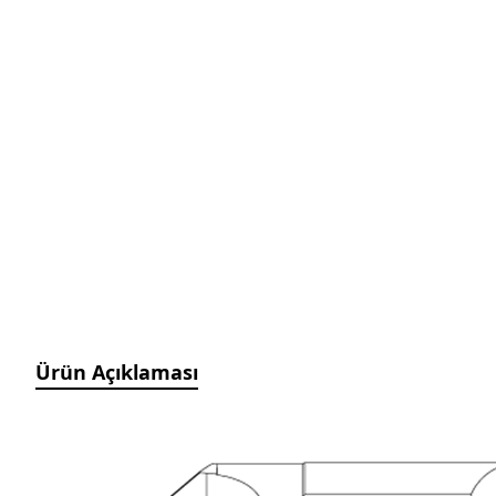
Manyetik Ayak
Granit Pleyt DIN876/0
Hassas Ayarlı Manyetik
Ayak
Mini Üniversal Manyetik
Ayak
Üniversal Manyetik Ayak
Universal Tutucu
Merkezleme Tutucu
Ağır Hizmet Üniversal
Manyetik Ayak
Esnek Manyetik Ayak
Ürün Açıklaması