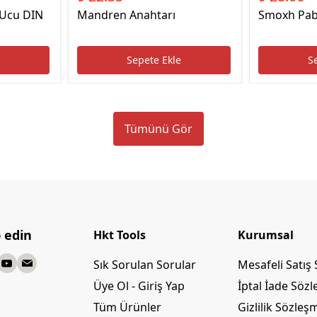
 Ucu DIN
Mandren Anahtarı
Smoxh Pab
e
Sepete Ekle
S
Tümünü Gör
p edin
Hkt Tools
Kurumsal
Sık Sorulan Sorular
Mesafeli Satış
Üye Ol - Giriş Yap
İptal İade Söz
Tüm Ürünler
Gizlilik Sözleş