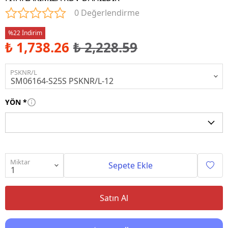
0 Değerlendirme
%22 İndirim
₺ 1,738.26
₺ 2,228.59
PSKNR/L
YÖN
*
Miktar
Sepete Ekle
Satın Al