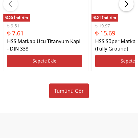
%20 İndirim
%21 İndirim
₺ 9.51
₺ 19.97
₺ 7.61
₺ 15.69
HSS Matkap Ucu Titanyum Kaplı
HSS Süper Matkap
- DIN 338
(Fully Ground)
Sepete Ekle
Sepete 
Tümünü Gör