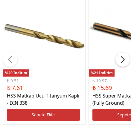
%20 İndirim
%21 İndirim
₺ 9.51
₺ 19.97
₺ 7.61
₺ 15.69
HSS Matkap Ucu Titanyum Kaplı
HSS Süper Matkap
- DIN 338
(Fully Ground)
Sepete Ekle
Sepete 