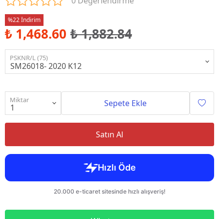
0 Değerlendirme
%22 İndirim
₺ 1,468.60
₺ 1,882.84
PSKNR/L (75)
Miktar
Sepete Ekle
Satın Al