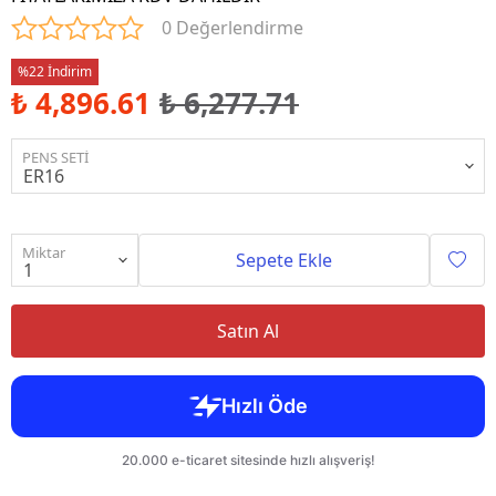
0 Değerlendirme
%22 İndirim
₺ 4,896.61
₺ 6,277.71
PENS SETİ
Miktar
Sepete Ekle
Satın Al