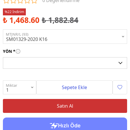
0 Değerlendirme
%22 İndirim
₺ 1,468.60
₺ 1,882.84
MTJNR/L (93)
YÖN
*
Miktar
Sepete Ekle
Satın Al