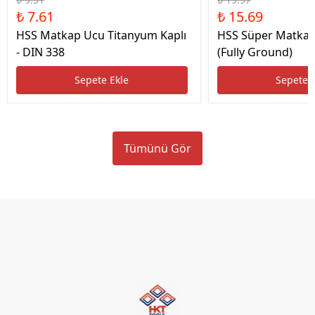
₺ 7.61
₺ 15.69
HSS Matkap Ucu Titanyum Kaplı
HSS Süper Matkap
- DIN 338
(Fully Ground)
Sepete Ekle
Sepete 
Tümünü Gör