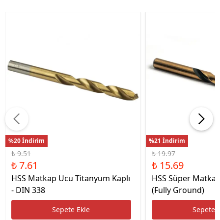
%20 İndirim
%21 İndirim
₺ 9.51
₺ 19.97
₺ 7.61
₺ 15.69
HSS Matkap Ucu Titanyum Kaplı
HSS Süper Matkap
- DIN 338
(Fully Ground)
Sepete Ekle
Sepete 