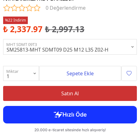
0 Değerlendirme
%22 İndirim
₺ 2,337.97
₺ 2,997.13
MHT SDMT 09T3
Miktar
Sepete Ekle
Satın Al