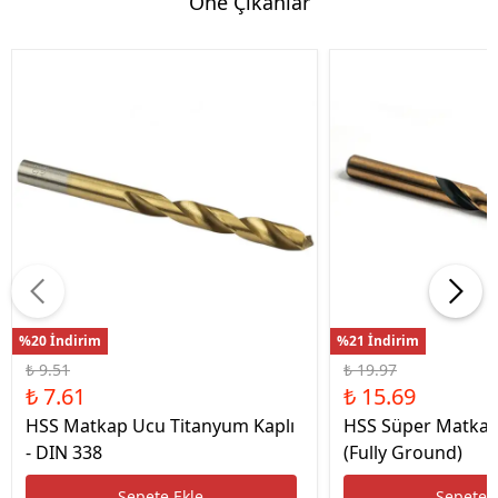
Öne Çıkanlar
%20 İndirim
%21 İndirim
₺ 9.51
₺ 19.97
₺ 7.61
₺ 15.69
HSS Matkap Ucu Titanyum Kaplı
HSS Süper Matkap
- DIN 338
(Fully Ground)
Sepete Ekle
Sepete 