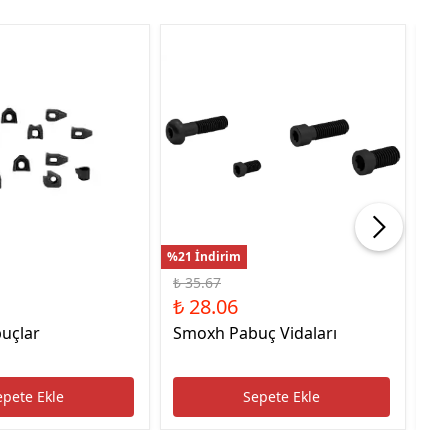
%21 İndirim
%22
₺ 35.67
₺ 
₺ 28.06
₺ 
uçlar
Smoxh Pabuç Vidaları
HS
Uc
epete Ekle
Sepete Ekle