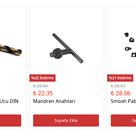
%22 İndirim
%21 İndirim
₺ 28.54
₺ 35.67
₺ 22.35
₺ 28.06
 Ucu DIN
Mandren Anahtarı
Smoxh Pab
e
Sepete Ekle
S