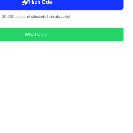
Çelik Blok Mastar Seti Dın
En ISO 3650
Çelik Blok Mastar Seti
Kumpas Kontrolü İçin
Paralel Set
Whatsapp
Düz Tampon Mastar
Düz Halka Mastar
Metrik Diş Vida Tampon
Mastar
Metrik Diş Vida Halka
Mastar Geçer Geçmez İkili
Takım
Metrik İnce Diş Vida
Tampon Mastar
UNC Diş Vida Tampon
Mastar
UNC Diş Vida Halka Mastar