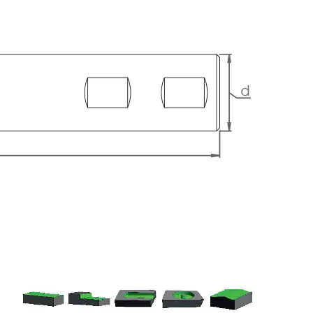
Hassas Dijital Terazi ve Açı
Ölçer
Dijital Su Terazisi 225mm
Dijital Su Terazisi 600mm