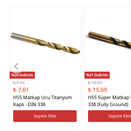
%20 İndirim
%21 İndirim
₺ 9.51
₺ 19.97
₺ 7.61
₺ 15.69
HSS Matkap Ucu Titanyum
HSS Süper Matkap
Kaplı - DIN 338
338 (Fully Ground)
Sepete Ekle
Sepete Ekl