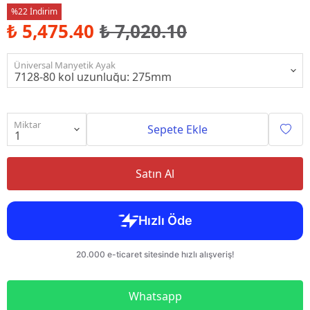
%22 İndirim
₺ 5,475.40
₺ 7,020.10
Üniversal Manyetik Ayak
Miktar
Sepete Ekle
Satın Al
Whatsapp