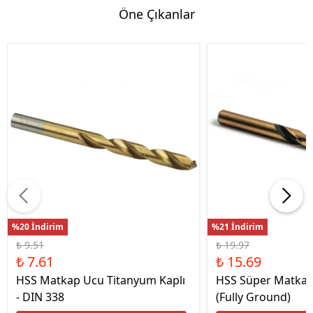
Öne Çıkanlar
%20 İndirim
%21 İndirim
₺ 9.51
₺ 19.97
₺ 7.61
₺ 15.69
HSS Matkap Ucu Titanyum Kaplı
HSS Süper Matkap
- DIN 338
(Fully Ground)