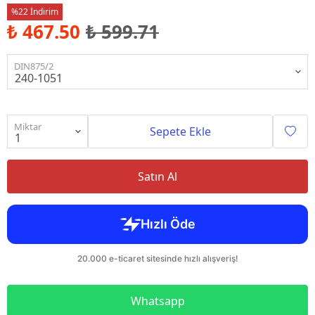
%22 İndirim
₺ 467.50
₺ 599.71
DIN875/2
Miktar
Sepete Ekle
Satın Al
Whatsapp