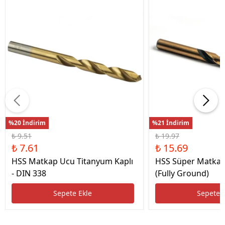
%20 İndirim
%21 İndirim
₺ 9.51
₺ 19.97
₺ 7.61
₺ 15.69
HSS Matkap Ucu Titanyum Kaplı
HSS Süper Matkap
- DIN 338
(Fully Ground)
Sepete Ekle
Sepete 