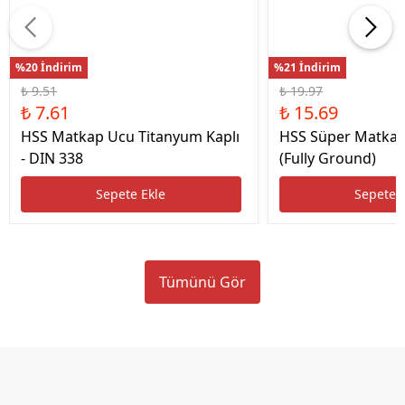
%20 İndirim
%21 İndirim
₺ 9.51
₺ 19.97
₺ 7.61
₺ 15.69
HSS Matkap Ucu Titanyum Kaplı
HSS Süper Matkap
- DIN 338
(Fully Ground)
Sepete Ekle
Sepete 
Tümünü Gör