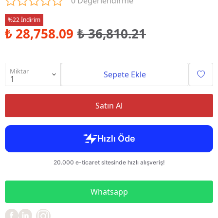
0 Değerlendirme
%22 İndirim
₺ 28,758.09
₺ 36,810.21
Miktar
Sepete Ekle
Satın Al
Whatsapp