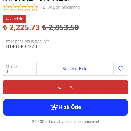
0 Değerlendirme
%22 İndirim
₺ 2,225.73
₺ 2,853.50
BT40 ER32 PENS BAŞLIĞI
Miktar
Sepete Ekle
Satın Al