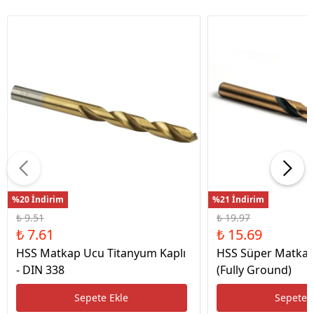
%20 İndirim
%21 İndirim
₺ 9.51
₺ 19.97
₺ 7.61
₺ 15.69
HSS Matkap Ucu Titanyum Kaplı
HSS Süper Matkap
- DIN 338
(Fully Ground)
Sepete Ekle
Sepete 