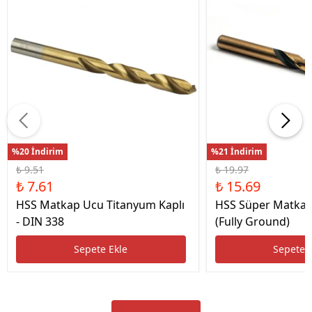
%20 İndirim
%21 İndirim
₺ 9.51
₺ 19.97
₺ 7.61
₺ 15.69
HSS Matkap Ucu Titanyum Kaplı
HSS Süper Matkap
- DIN 338
(Fully Ground)
Sepete Ekle
Sepete 