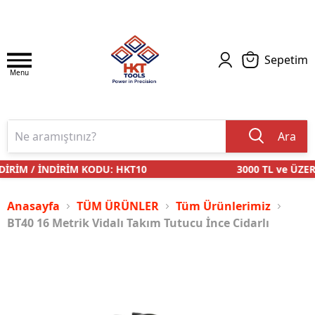
Sepetim
Menu
Ara
İRİM / İNDİRİM KODU: HKT10
3000 TL ve ÜZERİ
Anasayfa
TÜM ÜRÜNLER
Tüm Ürünlerimiz
BT40 16 Metrik Vidalı Takım Tutucu İnce Cidarlı