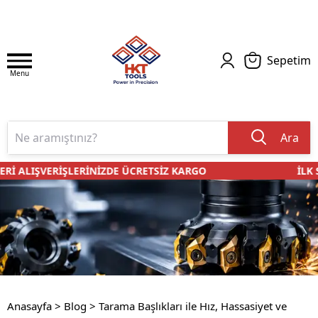
Sepetim
Menu
Ara
Rİ ALIŞVERİŞLERİNİZDE ÜCRETSİZ KARGO
İLK S
Anasayfa
>
Blog
>
Tarama Başlıkları ile Hız, Hassasiyet ve