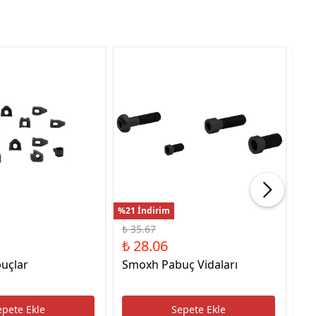
%21 İndirim
%22
₺ 35.67
₺ 
₺ 28.06
₺ 
uçlar
Smoxh Pabuç Vidaları
HS
Uc
epete Ekle
Sepete Ekle