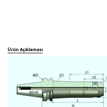
Manyetik Ayak
Granit Pleyt DIN876/0
Hassas Ayarlı Manyetik
Ayak
Mini Üniversal Manyetik
Ayak
Üniversal Manyetik Ayak
Universal Tutucu
Merkezleme Tutucu
Ürün Açıklaması
Ağır Hizmet Üniversal
Manyetik Ayak
Esnek Manyetik Ayak