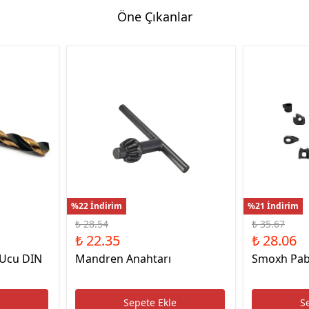
Öne Çıkanlar
%22 İndirim
%21 İndirim
₺ 28.54
₺ 35.67
₺ 22.35
₺ 28.06
 Ucu DIN
Mandren Anahtarı
Smoxh Pab
e
Sepete Ekle
S