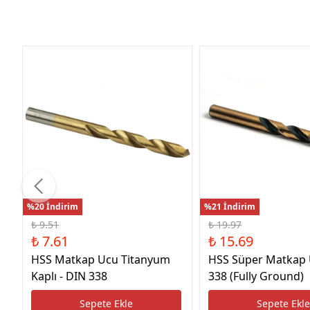
%20 İndirim
%21 İndirim
₺ 9.51
₺ 19.97
₺ 7.61
₺ 15.69
HSS Matkap Ucu Titanyum
HSS Süper Matkap
Kaplı - DIN 338
338 (Fully Ground)
Sepete Ekle
Sepete Ekl