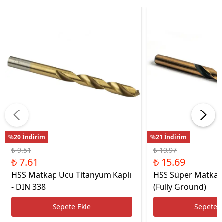
%20 İndirim
%21 İndirim
₺ 9.51
₺ 19.97
₺ 7.61
₺ 15.69
HSS Matkap Ucu Titanyum Kaplı
HSS Süper Matkap
- DIN 338
(Fully Ground)
Sepete Ekle
Sepete 