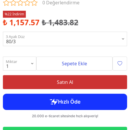
0 Değerlendirme
%22 İndirim
₺ 1,157.57
₺ 1,483.82
3 Ayak Düz
Miktar
Sepete Ekle
Satın Al