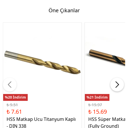
Öne Çıkanlar
%20 İndirim
%21 İndirim
₺ 9.51
₺ 19.97
₺ 7.61
₺ 15.69
HSS Matkap Ucu Titanyum Kaplı
HSS Süper Matkap
- DIN 338
(Fully Ground)