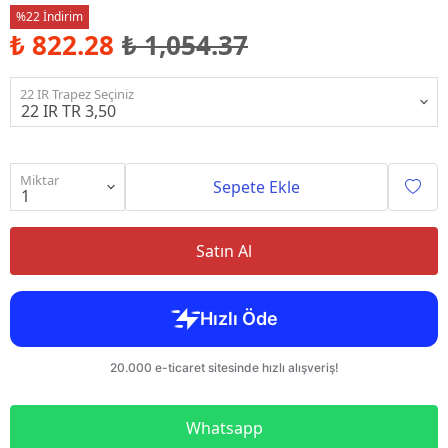
%22 İndirim
₺ 822.28
₺ 1,054.37
22 IR Trapez Seçiniz
Miktar
Sepete Ekle
Satın Al
Whatsapp