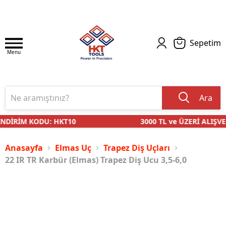
Sepetim
Menu
Ara
NDİRİM KODU: HKT10
3000 TL ve ÜZERİ ALIŞVE
Anasayfa
Elmas Uç
Trapez Diş Uçları
22 IR TR Karbür (Elmas) Trapez Diş Ucu 3,5-6,0