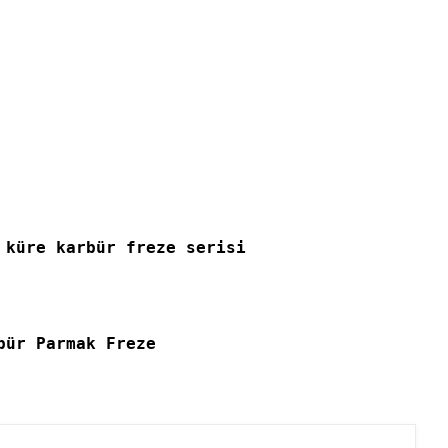
Geçer Geçmez İkili Takım
Metrik İnce Diş Vida Halka
Mastar Geçer Geçmez İkili
Takım
 küre karbür freze serisi
bür Parmak Freze