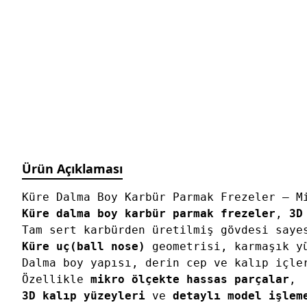
Manyetik Ayak
Granit Pleyt DIN876/0
Hassas Ayarlı Manyetik
Ayak
Mini Üniversal Manyetik
Ayak
Üniversal Manyetik Ayak
Universal Tutucu
Merkezleme Tutucu
Ağır Hizmet Üniversal
Ürün Açıklaması
Manyetik Ayak
Esnek Manyetik Ayak
Küre Dalma Boy Karbür Parmak Frezeler – M
Küre dalma boy karbür parmak frezeler
, 
3D
Tam sert karbürden üretilmiş gövdesi saye
Küre uç(ball nose)
 geometrisi, karmaşık y
Dalma boy yapısı, derin cep ve kalıp içle
Özellikle 
mikro ölçekte hassas parçalar
3D kalıp yüzeyleri
 ve 
detaylı model işlem