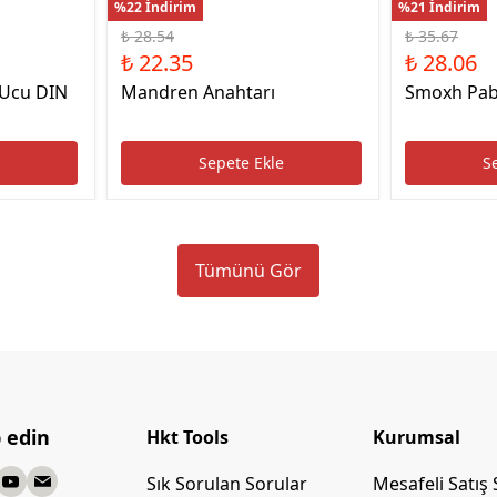
%22 İndirim
%21 İndirim
₺ 28.54
₺ 35.67
₺ 22.35
₺ 28.06
 Ucu DIN
Mandren Anahtarı
Smoxh Pab
e
Sepete Ekle
S
Tümünü Gör
p edin
Hkt Tools
Kurumsal
Sık Sorulan Sorular
Mesafeli Satış