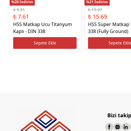
%20 İndirim
%21 İndirim
₺ 9.51
₺ 19.97
₺ 7.61
₺ 15.69
HSS Matkap Ucu Titanyum
HSS Süper Matkap
Kaplı - DIN 338
338 (Fully Ground)
Sepete Ekle
Sepete Ekl
Bizi taki