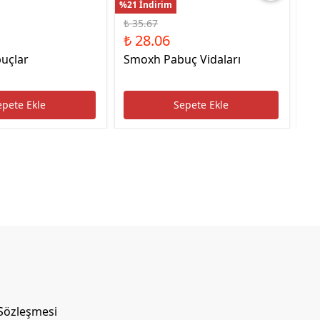
%21 İndirim
%22
₺ 35.67
₺ 
₺ 28.06
₺ 
uçlar
Smoxh Pabuç Vidaları
HS
Uc
epete Ekle
Sepete Ekle
 Sözleşmesi