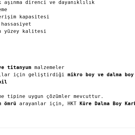
k aşınma direnci ve dayanıklılık
Hassas Dijital Terazi ve Açı
eme
Ölçer
erişim kapasitesi
Dijital Su Terazisi 225mm
 hassasiyet
Dijital Su Terazisi 600mm
n yüzey kalitesi
ve titanyum
 malzemeler
ılar için geliştirdiği 
mikro boy ve dalma boy
il

me tipine uygun çözümler mevcuttur.
m ömrü
 arayanlar için, HKT 
Küre Dalma Boy Kar