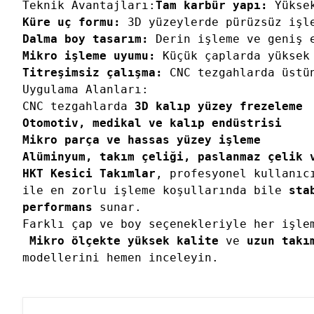
Teknik Avantajları:
Tam karbür yapı:
 Yükse
Küre uç formu:
 3D yüzeylerde pürüzsüz işl
Dalma boy tasarım:
 Derin işleme ve geniş 
Mikro işleme uyumu:
 Küçük çaplarda yüksek
Titreşimsiz çalışma:
 CNC tezgahlarda üstü
Uygulama Alanları:
CNC tezgahlarda 
3D kalıp yüzey frezeleme
Otomotiv, medikal ve kalıp endüstrisi
Mikro parça ve hassas yüzey işleme
Alüminyum, takım çeliği, paslanmaz çelik 
HKT Kesici Takımlar
, profesyonel kullanıc
ile en zorlu işleme koşullarında bile 
stab
performans
 sunar.

Farklı çap ve boy seçenekleriyle her işle
Mikro ölçekte yüksek kalite
 ve 
uzun takı
modellerini hemen inceleyin.