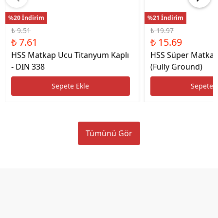
%20 İndirim
%21 İndirim
₺ 9.51
₺ 19.97
₺ 7.61
₺ 15.69
HSS Matkap Ucu Titanyum Kaplı
HSS Süper Matkap
- DIN 338
(Fully Ground)
Sepete Ekle
Sepete 
Tümünü Gör