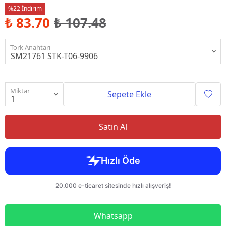
%22 İndirim
₺ 83.70
₺ 107.48
Tork Anahtarı
Miktar
Sepete Ekle
Satın Al
Whatsapp