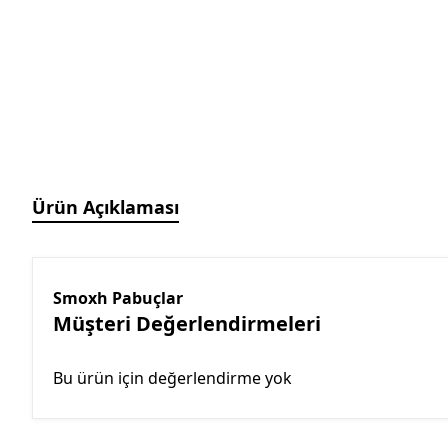
Manyetik Ayak
Granit Pleyt DIN876/0
Hassas Ayarlı Manyetik
Ayak
Mini Üniversal Manyetik
Ayak
Üniversal Manyetik Ayak
Universal Tutucu
Merkezleme Tutucu
Ürün Açıklaması
Ağır Hizmet Üniversal
Manyetik Ayak
Esnek Manyetik Ayak
Smoxh Pabuçlar
Müşteri Değerlendirmeleri
Bu ürün için değerlendirme yok