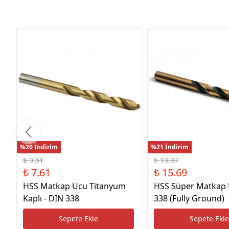
%20 İndirim
%21 İndirim
₺ 9.51
₺ 19.97
₺ 7.61
₺ 15.69
HSS Matkap Ucu Titanyum
HSS Süper Matkap
Kaplı - DIN 338
338 (Fully Ground)
Sepete Ekle
Sepete Ekl