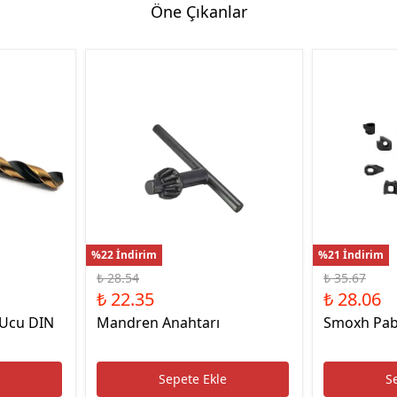
Öne Çıkanlar
Hassas Dijital Terazi ve Açı
Ölçer
Dijital Su Terazisi 225mm
Dijital Su Terazisi 600mm
%22 İndirim
%21 İndirim
₺ 28.54
₺ 35.67
₺ 22.35
₺ 28.06
 Ucu DIN
Mandren Anahtarı
Smoxh Pab
e
Sepete Ekle
S