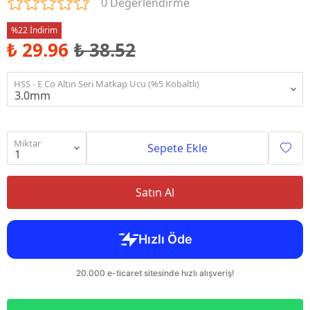
0 Değerlendirme
%22 İndirim
₺ 29.96
₺ 38.52
HSS - E Co Altın Seri Matkap Ucu (%5 Kobaltlı)
Miktar
Sepete Ekle
Satın Al