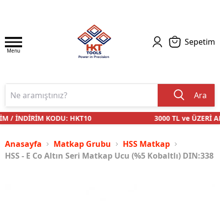
Sepetim
Menu
Ara
M / İNDİRİM KODU: HKT10
3000 TL ve ÜZERİ AL
Anasayfa
Matkap Grubu
HSS Matkap
HSS - E Co Altın Seri Matkap Ucu (%5 Kobaltlı) DIN:338