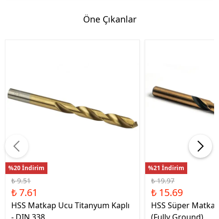
Öne Çıkanlar
%20 İndirim
%21 İndirim
₺ 9.51
₺ 19.97
₺ 7.61
₺ 15.69
HSS Matkap Ucu Titanyum Kaplı
HSS Süper Matkap
- DIN 338
(Fully Ground)