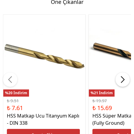
Öne Çıkanlar
%20 İndirim
%21 İndirim
₺ 9.51
₺ 19.97
₺ 7.61
₺ 15.69
HSS Matkap Ucu Titanyum Kaplı
HSS Süper Matkap
- DIN 338
(Fully Ground)