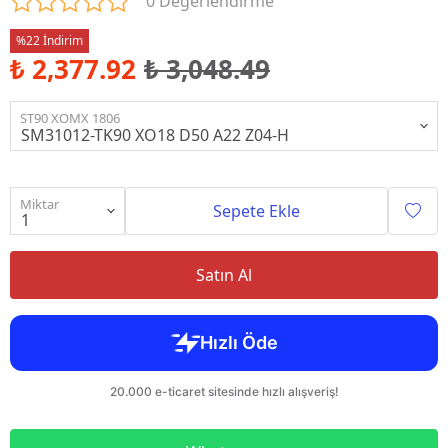
0 Değerlendirme
%22 İndirim
₺ 2,377.92
₺ 3,048.49
ST90 XOMX 1806
Miktar
Sepete Ekle
Satın Al