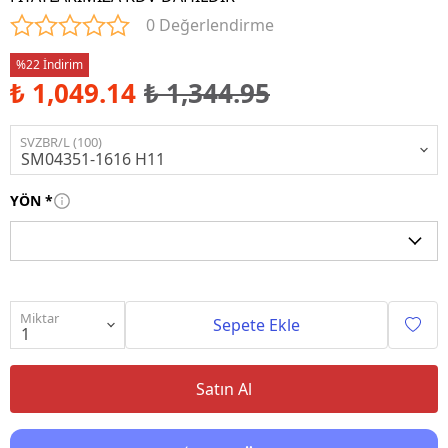
0 Değerlendirme
%22 İndirim
₺ 1,049.14
₺ 1,344.95
SVZBR/L (100)
YÖN
*
Miktar
Sepete Ekle
Satın Al