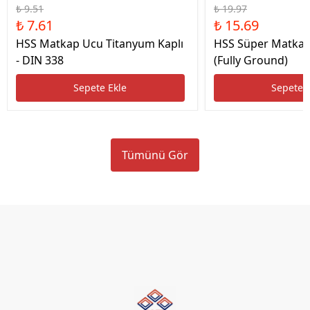
₺ 9.51
₺ 19.97
₺ 7.61
₺ 15.69
HSS Matkap Ucu Titanyum Kaplı
HSS Süper Matkap
- DIN 338
(Fully Ground)
Sepete Ekle
Sepete 
Tümünü Gör